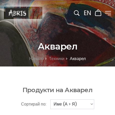
EN
Акварел
Начало
>
Техники
>
Акварел
Продукти на Акварел
Сортирай по: